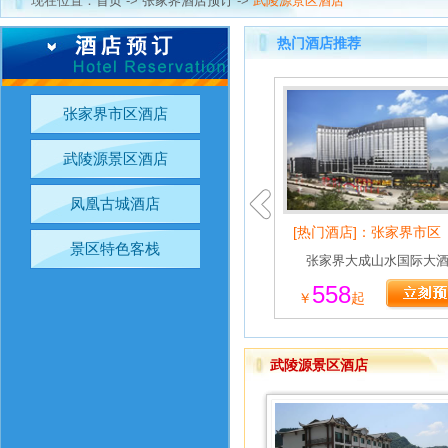
现在位置：
首页
->
张家界酒店预订
->
武陵源景区酒店
热门酒店推荐
张家界市区酒店
武陵源景区酒店
凤凰古城酒店
[热门酒店]：张家界市区
景区特色客栈
张家界大成山水国际大
558
￥
起
武陵源景区酒店