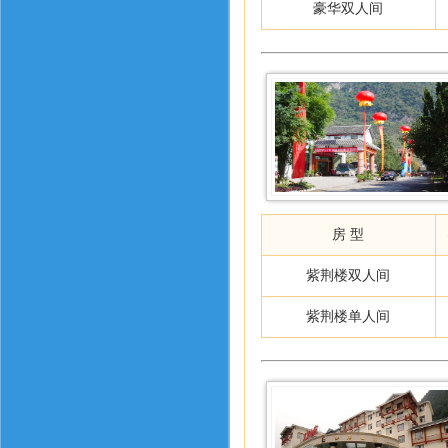
豪华双人间
房 型
紫荆楼双人间
紫荆楼单人间