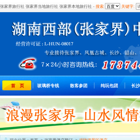
张家界旅行社
张家界当地旅行社
张家界本地旅行社
-
搜索
关键字:
首 页
玻璃桥专线
散客参团
纯玩包团
长沙