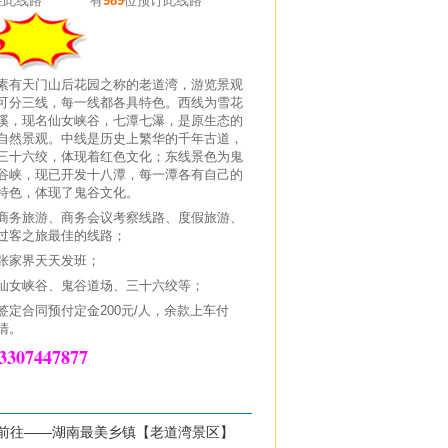
注此线路
有
989
位预订此线路
素有天门山后花园之称的老道湾，游览景观
可分三线，每一线都各具特色。西线为雪花
溪，现名仙女峡谷，七潭七瀑，是原生态的
自然景观。中线是历史上繁华的千年古道，
三十六绞，体现着红色文化；东线景色为鬼
谷峡，现已开发十八潭，每一潭各有自己的
特色，体现了鬼谷文化。
商务旅游、商务会议考察线路、度假旅游、
过客之旅最佳的线路；
张家界天天发班；
仙女峡谷、鬼谷道场、三十六绞等；
签定合同预付定金200元/人，余款上车付
清。
3307447877
）乘车前往——湖南最美乡镇【老道湾景区】