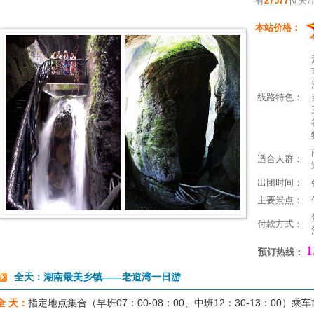
有
27577
位关
本站价格：
线路特色：
适合人群：
出团时间：
主要景点：
付款方式：
1
预订热线：
全天：湖南最美乡镇——老道湾一日游
全 天：
指定地点集合（早班07：00-08：00、中班12：30-13：00