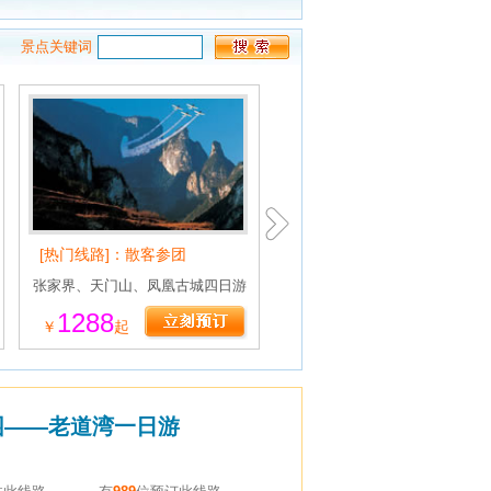
景点关键词
[热门线路]：散客参团
[热门线路]：长沙早上参团
张家界、天门山、凤凰古城四日游
长沙-张家界、黄龙洞三日游
1288
980
￥
起
￥
起
园——老道湾一日游