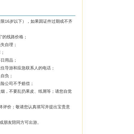
限16岁以下），如果因证件过期或不齐
票”的线路价格；
损失自理；
裤；
等日用品；
记住导游和应急联系人的电话；
果自负；
保险公司不予赔偿；
吸烟，不要乱扔果皮、纸屑等；请您自觉
最终评价；敬请您认真填写并提出宝贵意
属或朋友陪同方可出游。