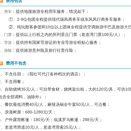
费用包含
：提供地接旅游全程用车服务，情况如下：
1、用车
①、2-9位包团全程提供现代瑞风商务车或东风风行商务车服务；
②、纯玩散客参团和10位以上团体全程提供空调旅游中巴及旅游大
：提供以上行程之内的所列景点门票（老道湾门票108元/人）；
2、门票
：提供持有国家导游证的专业导游全程贴心服务；
3、导游
：提供旅游意外险及旅行社责任险；
4、保险
费用不包含
1、不含住宿；（我社可代订各种档次的酒店）；
2、不含用餐；
3、自助烧烤35元/人；可自带食材，烧烤架出租，大的120元/具，可供10到
包含全部调料，油除外）；
4、餐饮最低消费40元/人，麻辣汤锅全牛宴50元/人，可点餐；
5、浪漫树屋：680-1280元/天；
6、户外露营帐篷：180元/天；临溪罗马帐篷：288元/天；
7、老道湾滑道20元/人，老道湾滑索25元/人；