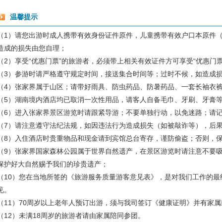
温馨提示
（1）请您出游时成人携带有效身份证件原件，儿童携带有效户口本原件（
造成的损失由您自理；
（2）享受“优惠门票”的旅游者，必须带上相关有效证件方可享受“优惠门
（3）参游时请严格遵守规定时间，接送集合时间等；过时不候，如造成
（4）张家界属于山区；请带好雨具、防虫药品、防暑药品、一套长袖衣
（5）湖南境内酒店均已取消一次性用品，请客人自备毛巾、牙刷、牙膏
（6）进入张家界景区游览时请跟紧导游；不要单独行动，以免迷路；请
（7）请注意遵守法纪法规，如因违法行为造成损失（如被敲诈等），后
（8）入住酒店时贵重物品和现金请到宾馆总台寄存，谨防偷盗；否则，
（9）张家界国家森林公园属于世界自然遗产，在景区游览时请注意不要
保护好大自然赐予我们的珍贵遗产；
（10）您在当地所签的《旅游服务质量游客意见表》，是对我们工作的
见。
（11）70周岁以上老年人预订出游，须与我司签订《健康证明》并有家
（12）未满18周岁的旅游者请由家属陪同参团。