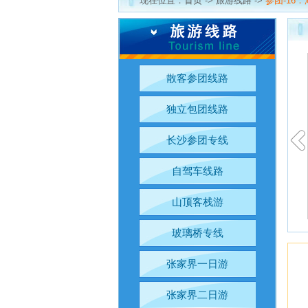
现在位置：
首页
->
旅游线路
->
参团-16
散客参团线路
独立包团线路
长沙参团专线
自驾车线路
山顶客栈游
玻璃桥专线
张家界一日游
张家界二日游