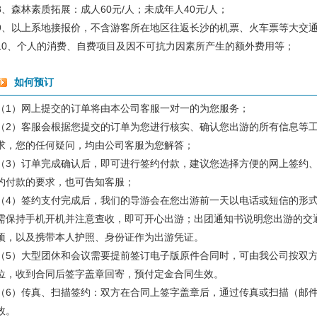
8、森林素质拓展：成人60元/人；未成年人40元/人；
9、以上系地接报价，不含游客所在地区往返长沙的机票、火车票等大交
10、个人的消费、自费项目及因不可抗力因素所产生的额外费用等；
如何预订
（1）网上提交的订单将由本公司客服一对一的为您服务；
（2）客服会根据您提交的订单为您进行核实、确认您出游的所有信息等
求，您的任何疑问，均由公司客服为您解答；
（3）订单完成确认后，即可进行签约付款，建议您选择方便的网上签约
约付款的要求，也可告知客服；
（4）签约支付完成后，我们的导游会在您出游前一天以电话或短信的形
需保持手机开机并注意查收，即可开心出游；出团通知书说明您出游的交
项，以及携带本人护照、身份证作为出游凭证。
（5）大型团休和会议需要提前签订电子版原件合同时，可由我公司按双
位，收到合同后签字盖章回寄，预付定金合同生效。
（6）传真、扫描签约：双方在合同上签字盖章后，通过传真或扫描（邮
效。