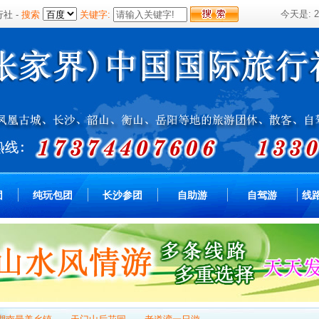
今天是:
行社
-
搜索
关键字:
团
纯玩包团
长沙参团
自助游
自驾游
线