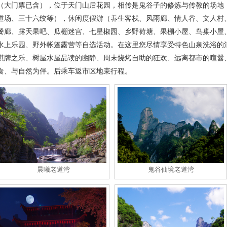
（大门票已含），位于天门山后花园，相传是鬼谷子的修炼与传教的场地
道场、三十六绞等），休闲度假游（养生客栈、风雨廊、情人谷、文人村
餐廊、露天果吧、瓜棚迷宫、七星椒园、乡野荷塘、果棚小屋、鸟巢小屋
水上乐园、野外帐篷露营等自选活动。在这里您尽情享受特色山泉洗浴的
棋牌之乐、树屋水屋品读的幽静、周末烧烤自助的狂欢、远离都市的喧嚣
食、与自然为伴。后乘车返市区地束行程。
晨曦老道湾
鬼谷仙境老道湾