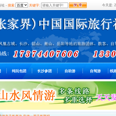
今天是:
行社
-
搜索
关键字:
团
纯玩包团
长沙参团
自助游
自驾游
线