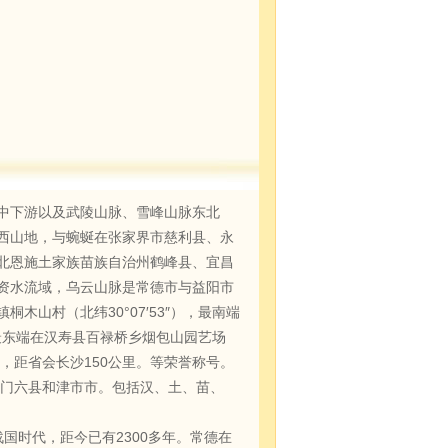
中下游以及武陵山脉、雪峰山脉东北
西山地，与蜿蜒在张家界市慈利县、永
北恩施土家族苗族自治州鹤峰县、宜昌
资水流域，乌云山脉是常德市与益阳市
山村（北纬30°07′53″），最南端
，最东端在汉寿县百禄桥乡烟包山园艺场
0公里，距省会长沙150公里。等荣誉称号。
门六县和津市市。包括汉、土、苗、
时代，距今已有2300多年。常德在