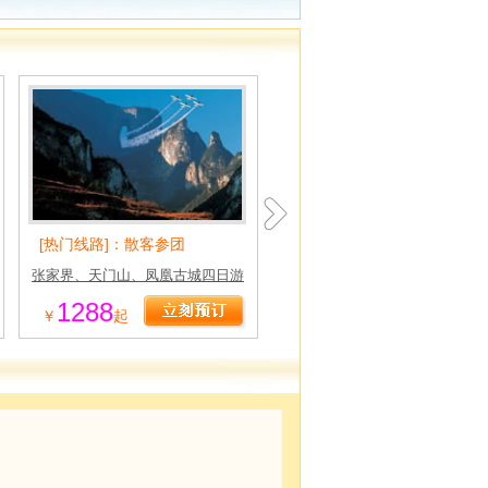
[热门线路]：散客参团
[热门线路]：长沙早上参团
张家界、天门山、凤凰古城四日游
长沙-张家界、黄龙洞三日游
1288
980
￥
起
￥
起