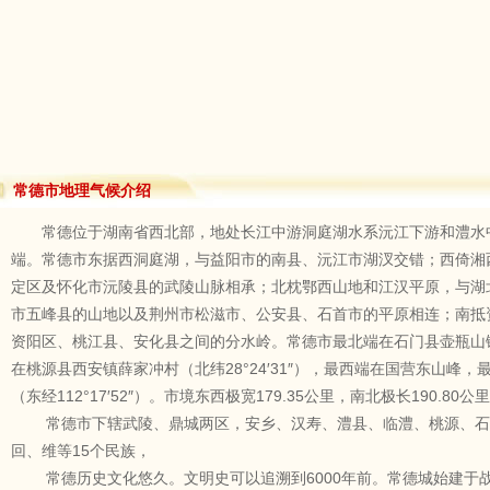
常德市地理气候介绍
常德位于湖南省西北部，地处长江中游洞庭湖水系沅江下游和澧水
端。常德市东据西洞庭湖，与益阳市的南县、沅江市湖汊交错；西倚湘
定区及怀化市沅陵县的武陵山脉相承；北枕鄂西山地和江汉平原，与湖
市五峰县的山地以及荆州市松滋市、公安县、石首市的平原相连；南抵
资阳区、桃江县、安化县之间的分水岭。常德市最北端在石门县壶瓶山镇桐木
在桃源县西安镇薛家冲村（北纬28°24′31″），最西端在国营东山峰
（东经112°17′52″）。市境东西极宽179.35公里，南北极长190.8
常德市下辖武陵、鼎城两区，安乡、汉寿、澧县、临澧、桃源、石
回、维等15个民族，
常德历史文化悠久。文明史可以追溯到6000年前。常德城始建于战国