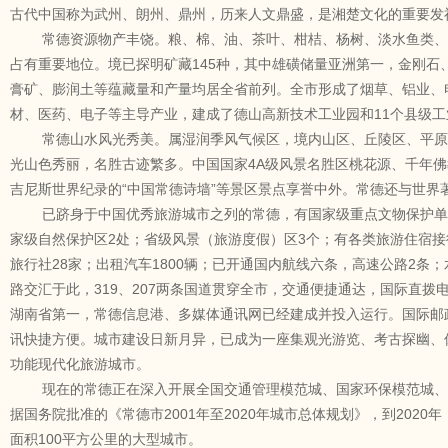
古代中国称为武州、朗州、鼎州，历来人文鼎盛，是湘楚文化的重要发
常德资源物产丰饶。粮、棉、油、茶叶、柑桔、杨树、淡水鱼类、
占有重要地位。境已探明矿藏145种，其中雄磺储量亚洲第一，金刚石
膏矿、膨润土等蕴藏量和产量均居全省前列。全市形成了烟草、铝业、
材、医药、电子等主导产业，建成了德山高新技术工业园和11个县级工
常德山水风光秀美。属湿润季风气候区，境内山区、丘陵区、平原
光山色秀丽，名胜古迹繁多。中国国家4A级风景名胜区桃花源、千年
吉尼斯世界纪录的“中国常德诗墙”等景区景点享誉中外。常德还与世界
已跻身于中国优秀旅游城市之列的常德，有国家级重点文物保护单位
家级自然保护区2处；省级风景（旅游度假）区3个；有各类旅游住宿接
旅行社28家；出租汽车1800辆；已开通国内航线六条，高速公路2条
路交汇于此，319、207两条国道贯穿全市，交通便捷通达，国际直
湖南省第一，常德信息港、多媒体通讯网已经建成并投入运行。国际邮
讯快捷方便。城市建设日新月异，已成为一座集观光游览、考古探幽、
功能现代化旅游城市。
现在的常德正在深入开展全国交通管理模范城、国家环保模范城、
据国务院批准的《常德市2001年至2020年城市总体规划》，到2020年
面积100平方公里的大型城市。