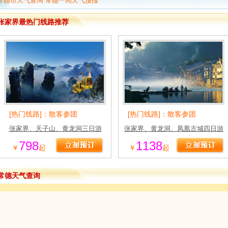
常德市天气查询 常德一周天气预报
张家界最热门线路推荐
[热门线路]：散客参团
[热门线路]：散客参团
张家界、天子山、黄龙洞三日游
张家界、黄龙洞、凤凰古城四日游
798
1138
￥
起
￥
起
常德天气查询