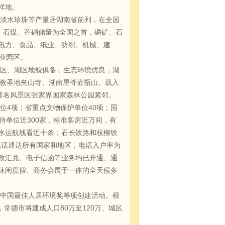
祥地。
淡水珍珠等产量居湖南省前列，在全国
、石煤、芒硝储量为全国之首，磷矿、石
电力、食品、纸业、纺织、机械、建
业园区。
区、湖区地貌俱备，生态环境优良，湖
佛教圣地夹山寺、湖南屋脊壶瓶山、载入
著名风景区张家界国家森林公园紧邻。
4项；省重点文物保护单位40项；国
待单位近300家，标准客房近万间，有
；水运航线看近十条；石长铁路和枝柳铁
拨电话通达所有国家和地区，电话入户率为
政汇兑、电子信函等业务均已开通、通
休闲度假、商务会展于一体的全天候多
中国最佳人居环境奖等项创建活动。根
，常德市将建成人口80万至120万、城区